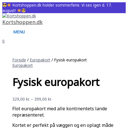
MENU
Gå
Fysisk
Prisinterval:
Prisinterval:
Prisinterval:
Kortshoppen.dk holder sommerferie. Vi ses igen d. 17.
til
europakort
329,00 kr.
199,00 kr.
329,00 kr.
august!
indholdet
antal
til
til
til
399,00 kr.
299,00 kr.
399,00 kr.
Kortshoppen.dk
MENU
0
Forside
/
Europakort
/ Fysisk europakort
Europakort
Fysisk europakort
329,00
kr.
–
399,00
kr.
Flot europakort med alle kontinentets lande
repræsenteret.
Kortet er perfekt på væggen og en oplagt måde