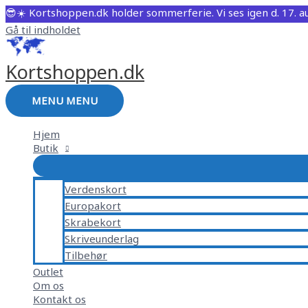
😎☀️ Kortshoppen.dk holder sommerferie. Vi ses igen d. 17. au
Gå til indholdet
Kortshoppen.dk
MENU
MENU
Hjem
Butik
Verdenskort
Europakort
Skrabekort
Skriveunderlag
Tilbehør
Outlet
Om os
Kontakt os